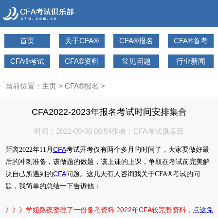
首页
关于CFA®
CFA®报名
CFA®备考
CFA®考试
CFA®资料
常见问题
行业新闻
当前位置：
主页
>
CFA®报名
>
CFA2022-2023年报名考试时间安排集合
时间：2022-09-08 08:54
作者：CFA考试俱乐部
CFA
距离2022年11月
考试开考仅有两个多月的时间了，大家要做好最
后的冲刺准备，该做题的做题，该上课的上课，争取在考试前完美解
CFA
决自己所遇到的
问题。这几天有人咨询我关于CFA®考试的问
题，我简单的总结一下告诉他：
》》》学姐熬夜整理了一份备考资料:2022年CFA较完整资料，
点这免