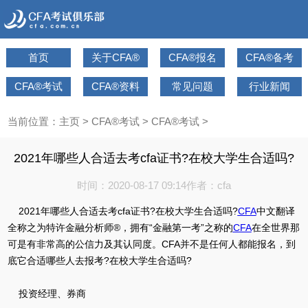
首页
关于CFA®
CFA®报名
CFA®备考
CFA®考试
CFA®资料
常见问题
行业新闻
当前位置：
主页
>
CFA®考试
>
CFA®考试
>
2021年哪些人合适去考cfa证书?在校大学生合适吗?
时间：2020-08-17 09:14
作者：cfa
2021年哪些人合适去考cfa证书?在校大学生合适吗?
CFA
中文翻译
全称之为特许金融分析师®，拥有“金融第一考”之称的
CFA
在全世界那
可是有非常高的公信力及其认同度。CFA并不是任何人都能报名，到
底它合适哪些人去报考?在校大学生合适吗?
投资经理、券商