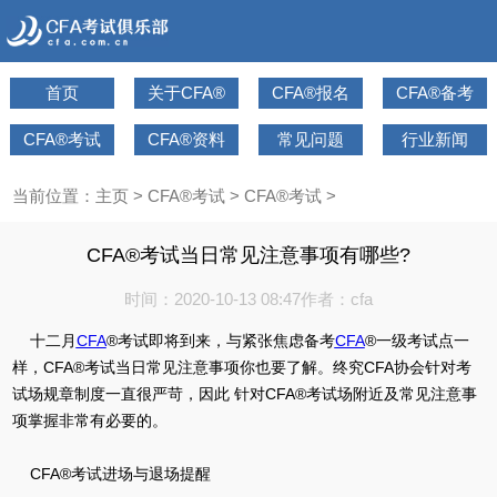
首页
关于CFA®
CFA®报名
CFA®备考
CFA®考试
CFA®资料
常见问题
行业新闻
当前位置：
主页
>
CFA®考试
>
CFA®考试
>
CFA®考试当日常见注意事项有哪些?
时间：2020-10-13 08:47
作者：cfa
十二月
CFA
®考试即将到来，与紧张焦虑备考
CFA
®一级考试点一
样，CFA®考试当日常见注意事项你也要了解。终究CFA协会针对考
试场规章制度一直很严苛，因此 针对CFA®考试场附近及常见注意事
项掌握非常有必要的。
CFA®考试进场与退场提醒