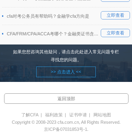
立即查看
cfa对考公务员有帮助吗？金融学cfa方向是
立即查看
CFA/FRM/CPA/ACCA考哪个？金融类证书含金量排
如果您想咨询其他疑问，请点击此处进入常见问题专栏
寻找您的问题。
>> 点击进入 <<
返回顶部
了解CFA
|
福利政策
|
证书申请
|
网站地图
Copyright © 2008-2023 cfa.com.cn, All Rights Reserved.
京ICP备07031853号-1.