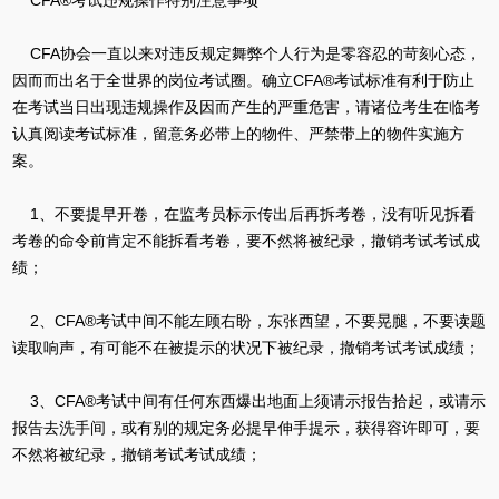
CFA®考试违规操作特别注意事项
CFA协会一直以来对违反规定舞弊个人行为是零容忍的苛刻心态，
因而而出名于全世界的岗位考试圈。确立CFA®考试标准有利于防止
在考试当日出现违规操作及因而产生的严重危害，请诸位考生在临考
认真阅读考试标准，留意务必带上的物件、严禁带上的物件实施方
案。
1、不要提早开卷，在监考员标示传出后再拆考卷，没有听见拆看
考卷的命令前肯定不能拆看考卷，要不然将被纪录，撤销考试考试成
绩；
2、CFA®考试中间不能左顾右盼，东张西望，不要晃腿，不要读题
读取响声，有可能不在被提示的状况下被纪录，撤销考试考试成绩；
3、CFA®考试中间有任何东西爆出地面上须请示报告拾起，或请示
报告去洗手间，或有别的规定务必提早伸手提示，获得容许即可，要
不然将被纪录，撤销考试考试成绩；