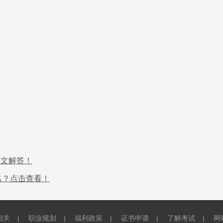
一文解答！
报名？点击查看！
相关
|
职业规划
|
福利政策
|
证书申请
|
了解考试
|
网