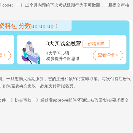
到code）==》12个月内预约下次考试延期行为不可撤回，一旦提交审核
日期。一旦您购买延期服务，您的注册和预约将立即取消。每次付费注册只
，如果需要再次更改，必须支付新报名费。
件==》协会审核==》通过发approve邮件/不通过被驳回/协会要求提交