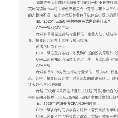
如果你是金融或经济相关专业的且平时不是在打酱
英语阅读能力尚可，即使没相关专业背景，花上两三个月
的人极为不适，建议多做题和看例子以体会出题方的用
四、2025年三级CFA的整体考试内容是什么？
CFA一级和CFA二级
考试科目涵盖道德与专业标准、定量方法、经济学
资、投资组合管理十大核心知识领域。
两者的区别在于：
CFA一级注重打基础，涉及到广泛的投资原理和
CFA二级在知识点深度上更进一步，考试以案例
CFA三级
考试科目:CFA分为道德与专业标准、经济学、
题。其中，投资组合管理与财富规划的话题包括五门课
绩效评估与经理选择；
考题:三级考试采用选择题和主观题(写作)相结合
格的金融分析师，CFA三级知识点的深度和难度都比较
五、2025年详细备考CFA各级别时间：
CFA一级备考时间协会官方建议：需要有效备考时
CFA二级备考时间协会官方建议：需要有效备考时间