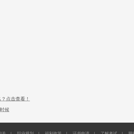
报名？点击查看！
么时候
相关
|
职业规划
|
福利政策
|
证书申请
|
了解考试
|
网