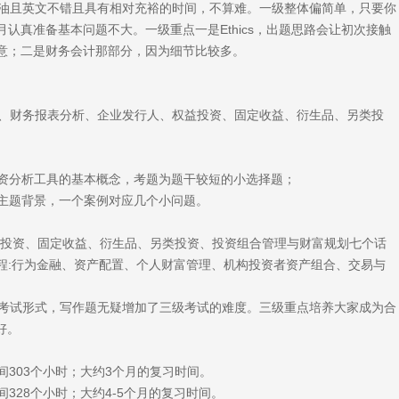
油且英文不错且具有相对充裕的时间，不算难。一级整体偏简单，只要你
认真准备基本问题不大。一级重点一是Ethics，出题思路会让初次接触
意；二是财务会计那部分，因为细节比较多。
、财务报表分析、企业发行人、权益投资、固定收益、衍生品、另类投
投资分析工具的基本概念，考题为题干较短的小选择题；
为主题背景，一个案例对应几个小问题。
权益投资、固定收益、衍生品、另类投资、投资组合管理与财富规划七个话
程:行为金融、资产配置、个人财富管理、机构投资者资产组合、交易与
的考试形式，写作题无疑增加了三级考试的难度。三级重点培养大家成为合
好。
间303个小时；大约3个月的复习时间。
328个小时；大约4-5个月的复习时间。