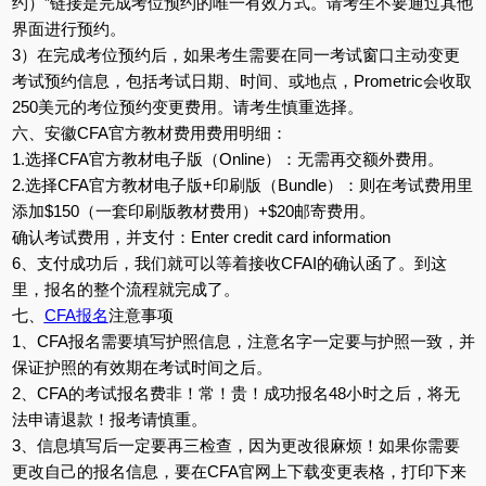
约）”链接是完成考位预约的唯一有效方式。请考生不要通过其他
界面进行预约。
3）在完成考位预约后，如果考生需要在同一考试窗口主动变更
考试预约信息，包括考试日期、时间、或地点，Prometric会收取
250美元的考位预约变更费用。请考生慎重选择。
六、安徽CFA官方教材费用费用明细：
1.选择CFA官方教材电子版（Online）：无需再交额外费用。
2.选择CFA官方教材电子版+印刷版（Bundle）：则在考试费用里
添加$150（一套印刷版教材费用）+$20邮寄费用。
确认考试费用，并支付：Enter credit card information
6、支付成功后，我们就可以等着接收CFAI的确认函了。到这
里，报名的整个流程就完成了。
七、
CFA报名
注意事项
1、CFA报名需要填写护照信息，注意名字一定要与护照一致，并
保证护照的有效期在考试时间之后。
2、CFA的考试报名费非！常！贵！成功报名48小时之后，将无
法申请退款！报考请慎重。
3、信息填写后一定要再三检查，因为更改很麻烦！如果你需要
更改自己的报名信息，要在CFA官网上下载变更表格，打印下来