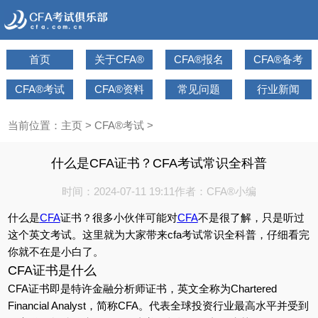
首页
关于CFA®
CFA®报名
CFA®备考
CFA®考试
CFA®资料
常见问题
行业新闻
当前位置：
主页
>
CFA®考试
>
什么是CFA证书？CFA考试常识全科普
时间：2024-07-11 19:11
作者：CFA®小编
什么是
CFA
证书？很多小伙伴可能对
CFA
不是很了解，只是听过
这个英文考试。这里就为大家带来cfa考试常识全科普，仔细看完
你就不在是小白了。
CFA证书是什么
CFA证书即是特许金融分析师证书，英文全称为Chartered
Financial Analyst，简称CFA。代表全球投资行业最高水平并受到