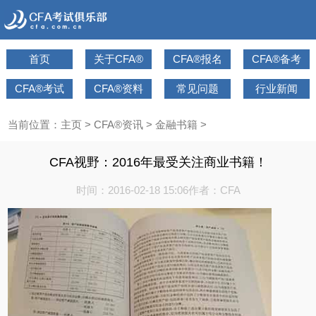
首页
关于CFA®
CFA®报名
CFA®备考
CFA®考试
CFA®资料
常见问题
行业新闻
当前位置：
主页
>
CFA®资讯
>
金融书籍
>
CFA视野：2016年最受关注商业书籍！
时间：2016-02-18 15:06
作者：CFA