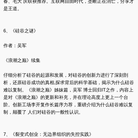
春、毛大 庆联袂推荐。互联网自由时代，垄断正在消亡，分享才
是王道。
6、《硅谷之谜》
作者：吴军
《浪潮之巅》续集
仔细分析了硅谷的起源和发展，对硅谷的创新力进行了深刻剖
析，还原硅谷成功的真相,探求背后的科学基础，揭示为什么硅谷
难以复制。《浪潮之巅》姊妹篇，吴军 博士回归IT之作，内容上
是对《浪潮之巅》的更新和补充，并在理论高度上更上一个台
阶。创新工场李开复作长篇序力荐，重磅介绍为什么硅谷难以复
制，颠覆了 人们对硅谷的一般性认识。
7、《裂变式创业：无边界组织的失控实践》