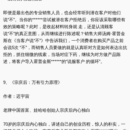
即便是最出色的专业销售人员，也会经常听到潜在客户对他们
说“不”。当你的******尝试被潜在客户拒绝后，你应该采取哪些有
效的策略呢？此时，是收起材料转身就 走，还是认清顾客
说“不”的真正意图，从而继续进行陈述呢？销售大师汤姆·霍普金
斯在《当客户说“不”》中告诉我们，一个消费者在购买产品之前
会说5次 “不”，而销售人员要做的就是认真听对方是如何表达出抗
拒的，抓住细微的线索，当场对症下药，继续为对方做产品陈
述，将客户导入霍普金斯******的“说服客户 的循环”。
9、《宗庆后：万有引力原理》
作者：迟宇宙
老牌中国首富、娃哈哈创始人宗庆后内心独白
70岁的宗庆后内心独白，讲述自己的创业历程，惊人的朴实，一