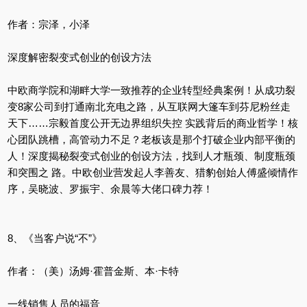
作者：宗泽，小泽
深度解密裂变式创业的创设方法
中欧商学院和湖畔大学一致推荐的企业转型经典案例！从成功裂
变8家公司到打通南北充电之路，从互联网大篷车到芬尼粉丝走
天下……宗毅首度公开无边界组织失控 实践背后的商业哲学！核
心团队跳槽，高管动力不足？老板该是那个打破企业内部平衡的
人！深度揭秘裂变式创业的创设方法，找到人才瓶颈、制度瓶颈
和突围之 路。中欧创业营发起人李善友、猎豹创始人傅盛倾情作
序，吴晓波、罗振宇、余晨等大佬口碑力荐！
8、《当客户说“不”》
作者：（美）汤姆·霍普金斯、本·卡特
一线销售人员的福音