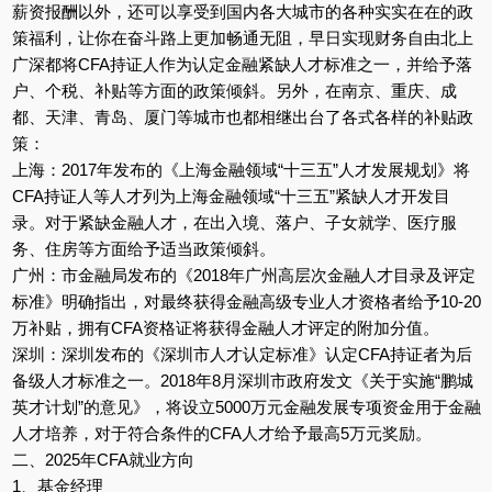
薪资报酬以外，还可以享受到国内各大城市的各种实实在在的政
策福利，让你在奋斗路上更加畅通无阻，早日实现财务自由北上
广深都将CFA持证人作为认定金融紧缺人才标准之一，并给予落
户、个税、补贴等方面的政策倾斜。另外，在南京、重庆、成
都、天津、青岛、厦门等城市也都相继出台了各式各样的补贴政
策：
上海：2017年发布的《上海金融领域“十三五”人才发展规划》将
CFA持证人等人才列为上海金融领域“十三五”紧缺人才开发目
录。对于紧缺金融人才，在出入境、落户、子女就学、医疗服
务、住房等方面给予适当政策倾斜。
广州：市金融局发布的《2018年广州高层次金融人才目录及评定
标准》明确指出，对最终获得金融高级专业人才资格者给予10-20
万补贴，拥有CFA资格证将获得金融人才评定的附加分值。
深圳：深圳发布的《深圳市人才认定标准》认定CFA持证者为后
备级人才标准之一。2018年8月深圳市政府发文《关于实施“鹏城
英才计划”的意见》，将设立5000万元金融发展专项资金用于金融
人才培养，对于符合条件的CFA人才给予最高5万元奖励。
二、2025年CFA就业方向
1、基金经理