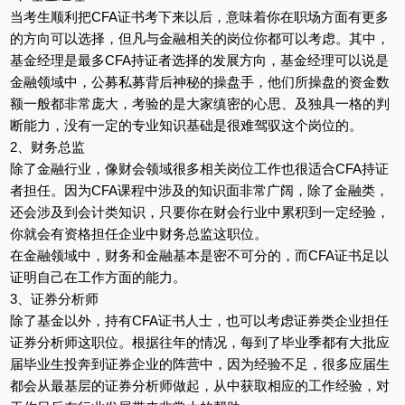
当考生顺利把CFA证书考下来以后，意味着你在职场方面有更多
的方向可以选择，但凡与金融相关的岗位你都可以考虑。其中，
基金经理是最多CFA持证者选择的发展方向，基金经理可以说是
金融领域中，公募私募背后神秘的操盘手，他们所操盘的资金数
额一般都非常庞大，考验的是大家缜密的心思、及独具一格的判
断能力，没有一定的专业知识基础是很难驾驭这个岗位的。
2、财务总监
除了金融行业，像财会领域很多相关岗位工作也很适合CFA持证
者担任。因为CFA课程中涉及的知识面非常广阔，除了金融类，
还会涉及到会计类知识，只要你在财会行业中累积到一定经验，
你就会有资格担任企业中财务总监这职位。
在金融领域中，财务和金融基本是密不可分的，而CFA证书足以
证明自己在工作方面的能力。
3、证券分析师
除了基金以外，持有CFA证书人士，也可以考虑证券类企业担任
证券分析师这职位。根据往年的情况，每到了毕业季都有大批应
届毕业生投奔到证券企业的阵营中，因为经验不足，很多应届生
都会从最基层的证券分析师做起，从中获取相应的工作经验，对