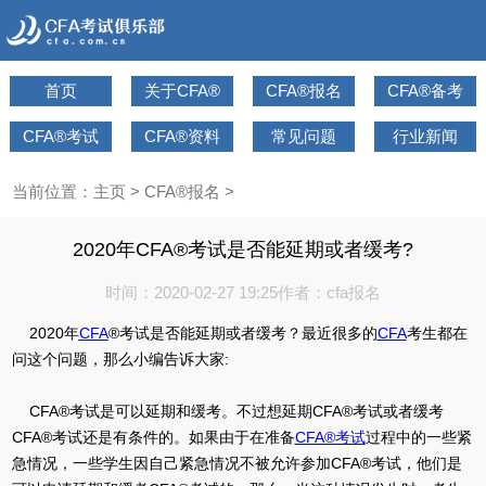
首页
关于CFA®
CFA®报名
CFA®备考
CFA®考试
CFA®资料
常见问题
行业新闻
当前位置：
主页
>
CFA®报名
>
2020年CFA®考试是否能延期或者缓考?
时间：2020-02-27 19:25
作者：cfa报名
2020年
CFA
®考试是否能延期或者缓考？最近很多的
CFA
考生都在
问这个问题，那么小编告诉大家:
CFA®考试是可以延期和缓考。不过想延期CFA®考试或者缓考
CFA®考试还是有条件的。如果由于在准备
CFA®考试
过程中的一些紧
急情况，一些学生因自己紧急情况不被允许参加CFA®考试，他们是