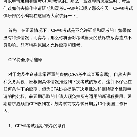
可以申请延期和缓考CFA®考试的。那么，当这种情况发生时，考生
们该如何去操作申请延期和缓考CFA®考试呢？那么今天，CFA®考试
俱乐部的小编就在这里给大家讲解一下。
首先，在正常情况下，CFA®考试是不允许延期和缓考的！如果你
没有特殊情况，而弃考，那么你将会对考试当天的缺席或放弃造成不
良影响。只有特殊原因才允许延期和缓考。
CFA协会原话翻译:
对于危及生命或非常严重的疾病(CFA考生或直系亲属)、自然灾害
和义务兵役，应根据具体情况推迟到下次考试的报名。这并不保证在
任何条件下的延期，但为CFA协会提供了决定批准和拒绝哪个延期申
请的酌处权。获延期录取的申请人须负担所有适用的新课程费用。延
期请求必须由CFA收到在计划考试前或考试日期后10个美国工作日
内。
1、CFA®考试延期/缓考的条件