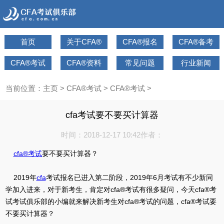
首页
关于CFA®
CFA®报名
CFA®备考
CFA®考试
CFA®资料
常见问题
行业新闻
当前位置：
主页
>
CFA®考试
>
CFA®考试
>
cfa考试要不要买计算器
时间：2018-12-17 10:42
作者：
cfa®考试
要不要买计算器？
2019年
cfa
考试报名已进入第二阶段，2019年6月考试有不少新同
学加入进来，对于新考生，肯定对cfa®考试有很多疑问，今天cfa®考
试考试俱乐部的小编就来解决新考生对cfa®考试的问题，cfa®考试要
不要买计算器？