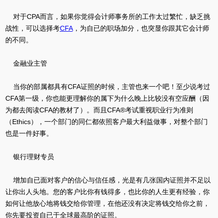
对于CPA而言，如果你觉得会计师事务所的工作太过繁忙，缺乏挑
战性，可以选择考
CFA
，为自已的职场加分，也突显你跟其它会计师
的不同。
金融业主管
当你的部属都具有CFA证照的时候，主管也来一个吧！至少说考过
CFA第一级，你也能更理解你的属下为什么晚上比较没有空应酬（因
为都去阅读CFA的教材了）。而且CFA®考试重视职业行为准则
（Ethics），一个部门的同仁都依照客户最大利益做事，对整个部门
也是一件好事。
银行理财专员
增加自已面对客户的信心与信任感，光是有几张国内证照并不足以
让你出人头地。您的客户比你有钱得多，也比你的人生更有经验，你
如何让他放心地将钱交给你管理，在他还没有决定将钱交给你之前，
你先要投资自已于全球最高阶的证照。