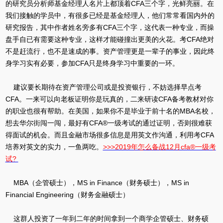
的研究员分析师基金经理人名片上都顶着CFA三个字，光鲜亮丽。在
我们接触的学员中，有很多已经是基金经理人，他们常常看国内外的
研究报告，其中作者姓名旁多有CFA三个字，这代表一种专业，而操
盘手自已有需要这种专业，这样才能碰撞出更美的火花。考CFA绝对
不是赶流行，也不是速成的事。资产管理更是一辈子的事业，因此终
身学习实有必要，参加CFA只是终身学习中重要的一环。
建议要长期待在资产管理公司或是投资银行，不妨选择早点考
CFA。一来可以向老板证明你是玩真的，二来研读CFA备考教材对你
的职业也很有帮助。在美国，如果你不是毕业于前十名的MBA名校，
想去华尔街闯一闯，最好有CFA®一级考试的通过证明，否则很难获
得面试的机会。而且金融市场很多信息是用英文作沟通，利用考CFA
培养对英文的实力，一鱼两吃。
>>>2019年怎么备战12月cfa®一级考
试?
MBA（企管硕士），MS in Finance（财务硕士），MS in
Financial Engineering（财务金融硕士）
这群人投资了一年到二年的时间拿到一个商学企管硕士、财务硕