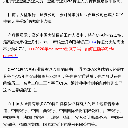
力的专业金融从业人员，金融行业对cfa持证人的青睐也是越来越高。
目前，大型银行、证券公司、会计师事务所和咨询公司已成为CFA
持有人最受欢迎的就业选择。
有数据显示：高盛中国大陆目前工作人员中，持有CFA的有2.1%，
最高的为摩根士丹利2.8％，摩根士丹利香港员工
CFA
持证比大陆高出
不少为4.7%。
>>>2020年cfa notes出来了吗，如何正确学习cfa
notes？
CFA号称”金融行业最有含金量的证书”。通过CFA®考试的人还需要
具备至少3年的金融投资从业经历，等你完全通过后，你才可以在你
的简历上、名片上印上三个字母CFA。通过种种苛刻的条件打造出了
这本世界级的证书。
在中国大陆拥有最多CFA特许资格认证持有人的雇主包括普华永
道、中国银行、中国工商银行、中国国际金融有限公司、汇丰银行、
中国中信、法国巴黎银行、瑞银、德勤、安永会计师事务所、中国平
安保险、招商局集团、国泰君安证券股份有限公司等。