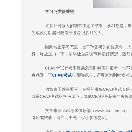
学习习惯很关键
许多那时候人们细节决定了结果，学习都是，当你
的成效可以超出咬着牙备考很多月的人。
因此端正学习态度，是CFA备考的前提条件，大
身，释放压力一下，尽早让自身调节到最好情况，随后
CFA®考试弃考不容易危害到时候的报考，也不
身感受一下
CFA®考试
步骤和标准，还可以为到时候考
假如由于外在要素，在提前准备CFA®考试弃临考
或是CFA®考试拆换考试点，降低CFA报考花费的奢侈
文章来源cfa®考试俱乐部（www.cfa.com.
引用或转载，请注明出处，仅供参考交流。
原文地址：
https://www.cfa.com.cn/cfa-kaoshi/