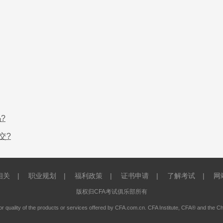
?
交?
相关
|
职业规划
|
福利政策
|
证书申请
|
了解考试
|
网
版权归CFA考试俱乐部所有
or quality of the products or services offered by CFA.com.cn. CFA Institute, CFA® and the C