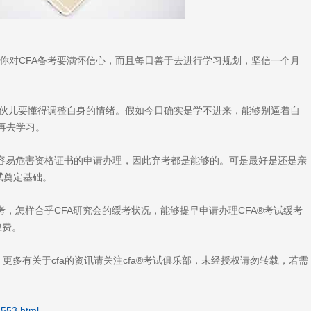
对CFA备考要满怀信心，而且每日善于去进行学习规划，坚信一个月
伙儿要懂得调整自身的情绪。假如今日确实是学不进来，能够别逼着自
再去学习。
容易危害资格证书的申请办理，因此弃考都是能够的。可是最好是还是亲
试奠定基础。
，怎样合乎CFA研究会的缓考状况，能够提早申请办理CFA®考试缓考
浪费。
cn），更多有关于cfa的资讯请关注cfa®考试俱乐部，未经授权请勿转载，若需
4553.html