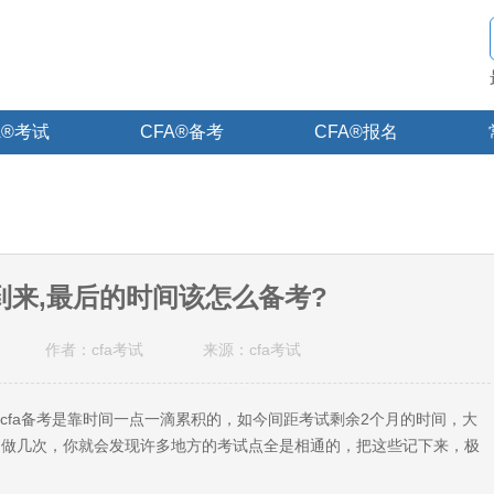
A®考试
CFA®备考
CFA®报名
将到来,最后的时间该怎么备考?
作者：cfa考试
来源：cfa考试
?cfa备考是靠时间一点一滴累积的，如今间距考试剩余2个月的时间，大
k多做几次，你就会发现许多地方的考试点全是相通的，把这些记下来，极