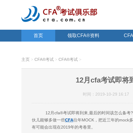
首页
领取CFA®资料
CF
关于CFA®
主页
>
CFA®考试
>
CFA®考试
>
12月cfa考试即
时间：2019-10-29 16:17
12月cfa®考试即将到来,最后的时间该怎么备考
伙儿能够多做一些
CFA
往年MOCK，把近三年的moc
有可能会出现在2019年的考卷里。