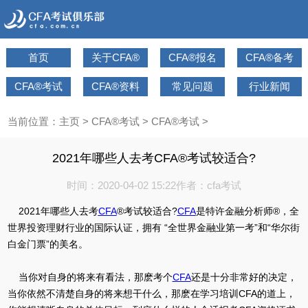
首页
关于CFA®
CFA®报名
CFA®备考
CFA®考试
CFA®资料
常见问题
行业新闻
当前位置：
主页
>
CFA®考试
>
CFA®考试
>
2021年哪些人去考CFA®考试较适合?
时间：2020-04-02 15:22
作者：cfa考试
2021年哪些人去考
CFA
®考试较适合?
CFA
是特许金融分析师®，全
世界投资理财行业的国际认证，拥有 “全世界金融业第一考”和“华尔街
白金门票”的美名。
当你对自身的将来有看法，那麽考个
CFA
还是十分非常好的决定，
当你依然不清楚自身的将来想干什么，那麽在学习培训CFA的道上，