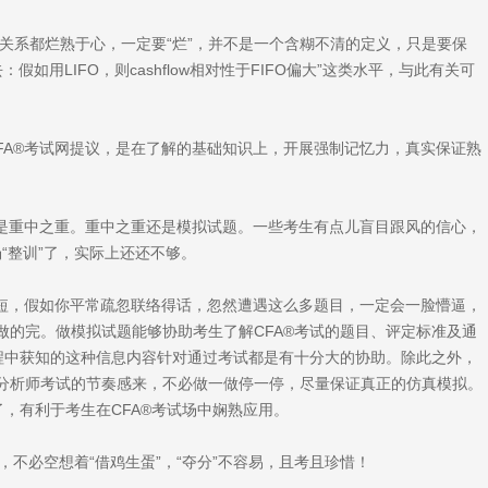
系都烂熟于心，一定要“烂”，并不是一个含糊不清的定义，只是要保
去：假如用LIFO，则cashflow相对性于FIFO偏大”这类水平，与此有关可
A®考试网提议，是在了解的基础知识上，开展强制记忆力，真实保证熟
不是重中之重。重中之重还是模拟试题。一些考生有点儿盲目跟风的信心，
场“整训”了，实际上还还不够。
短，假如你平常疏忽联络得话，忽然遭遇这么多题目，一定会一脸懵逼，
做的完。做模拟试题能够协助考生了解CFA®考试的题目、评定标准及通
过程中获知的这种信息内容针对通过考试都是有十分大的协助。除此之外，
分析师考试的节奏感来，不必做一做停一停，尽量保证真正的仿真模拟。
了，有利于考生在CFA®考试场中娴熟应用。
不必空想着“借鸡生蛋”，“夺分”不容易，且考且珍惜！