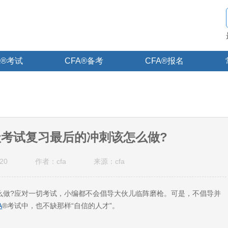
A®考试
CFA®备考
CFA®报名
®一级考试复习最后的冲刺该怎么做?
20
作者：cfa
来源：cfa
么做?应对一切考试，小编都不会倡导大伙儿临阵磨枪。可是，不倡导并
A
®考试中，也不缺那样“自信的人才”。