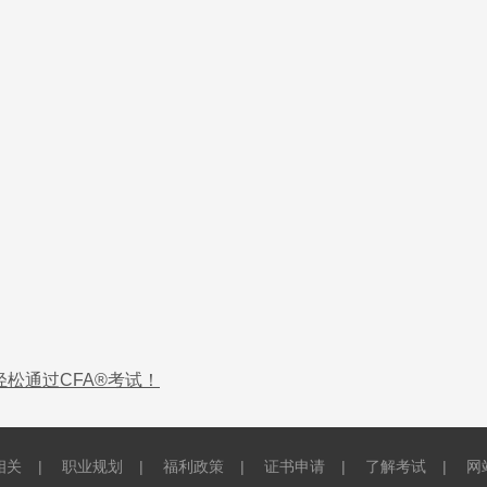
轻松通过CFA®考试！
相关
|
职业规划
|
福利政策
|
证书申请
|
了解考试
|
网