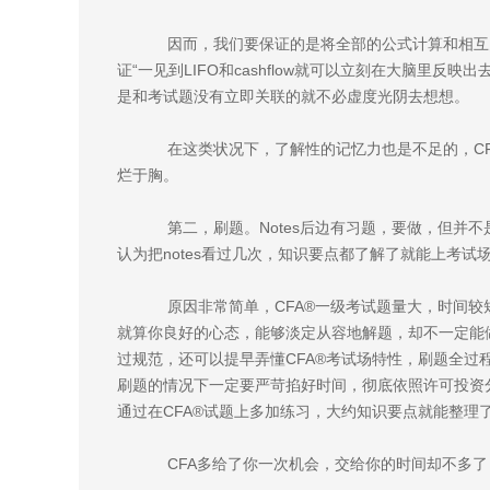
因而，我们要保证的是将全部的公式计算和相互关
证“一见到LIFO和cashflow就可以立刻在大脑里反映出
是和考试题没有立即关联的就不必虚度光阴去想想。
在这类状况下，了解性的记忆力也是不足的，CF
烂于胸。
第二，刷题。Notes后边有习题，要做，但并
认为把notes看过几次，知识要点都了解了就能上考试
原因非常简单，CFA®一级考试题量大，时间较
就算你良好的心态，能够淡定从容地解题，却不一定能
过规范，还可以提早弄懂CFA®考试场特性，刷题全
刷题的情况下一定要严苛掐好时间，彻底依照许可投资
通过在CFA®试题上多加练习，大约知识要点就能整理
CFA多给了你一次机会，交给你的时间却不多了，