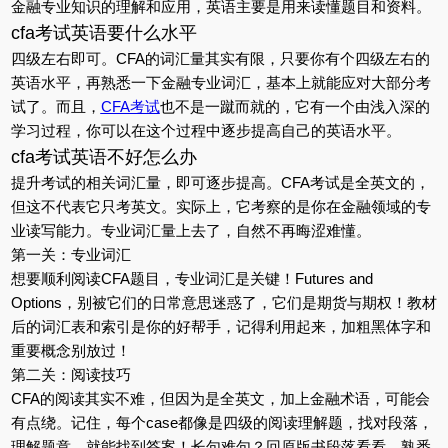
金融专业知识的理解和应用，英语主要是用来读懂题目和资料。
cfa考试英语要什么水平
四级左右即可。CFA的词汇量其实有限，只要你有个四级左右的
英语水平，再熟悉一下金融专业词汇，基本上就能应对大部分考
试了。而且，
CFA考试
也不是一蹴而就的，它有一个由浅入深的
学习过程，你可以在这个过程中逐步提高自己的英语水平。
cfa考试英语不好怎么办
提升考试的相关词汇量，即可逐步提高。CFA考试是全英文的，
但这不代表它只考英文。实际上，它考察的是你在金融领域的专
业读写能力。专业词汇量上去了，自然不再晦涩难懂。
第一关：专业词汇
想要顺利阅读CFA题目，专业词汇是关键！Futures and
Options，别被它们的日常意思迷惑了，它们是期货与期权！教材
后的词汇表和索引是你的好帮手，记得利用起来，加粗黑体字和
重要概念别放过！
第二关：阅读技巧
CFA的阅读其实不难，但因为是全英文，加上金融术语，可能会
有点绕。记住，每个case都像是四级的阅读理解题，找对段落，
理解题意，就能找到答案！长句难句？回原版书段落看看，熟悉