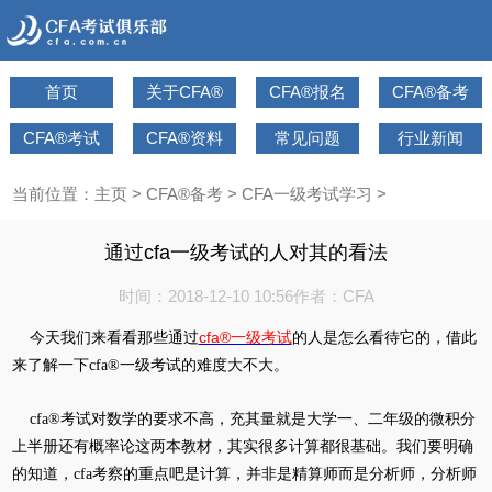
首页
关于CFA®
CFA®报名
CFA®备考
CFA®考试
CFA®资料
常见问题
行业新闻
当前位置：
主页
>
CFA®备考
>
CFA一级考试学习
>
通过cfa一级考试的人对其的看法
时间：2018-12-10 10:56
作者：CFA
cfa®一级考试
今天我们来看看那些通过
的人是怎么看待它的，借此
来了解一下cfa®一级考试的难度大不大。
cfa®考试对数学的要求不高，充其量就是大学一、二年级的微积分
上半册还有概率论这两本教材，其实很多计算都很基础。我们要明确
的知道，cfa考察的重点吧是计算，并非是精算师而是分析师，分析师