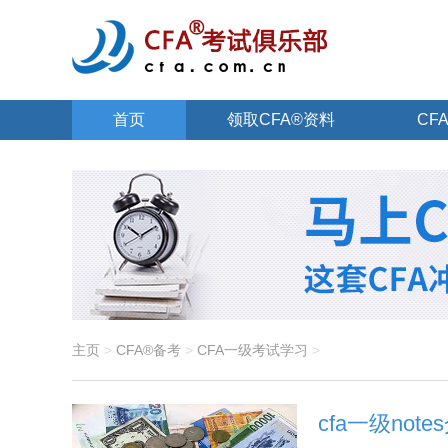
首页
领取CFA®资料
CF
关于CFA®
主页
>
CFA®备考
>
CFA一级考试学习
>
cfa一级no