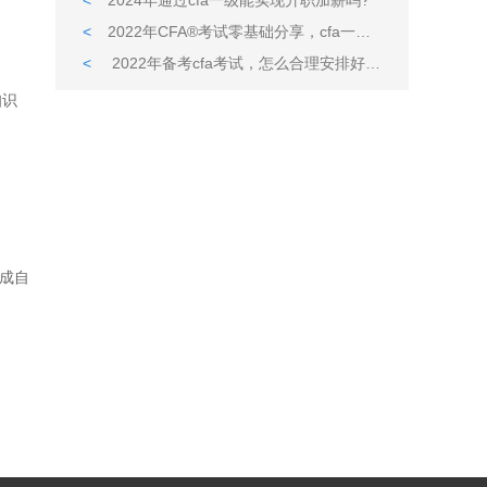
<
2024年通过cfa一级能实现升职加薪吗?
<
2022年CFA®考试零基础分享，cfa一级考前必备
<
2022年备考cfa考试，怎么合理安排好学习的时间?
知识
完成自