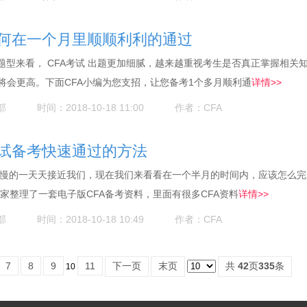
如何在一个月里顺顺利利的通过
题型来看， CFA考试 出题更加细腻，越来越重视考生是否真正掌握相关
将会更高。下面CFA小编为您支招，让您备考1个多月顺利通
详情>>
部
时间：2018-10-18 11:00
作者：CFA
考试备考快速通过的方法
在慢慢的一天天接近我们，现在我们来看看在一个半月的时间内，应该怎么
家整理了一套电子版CFA备考资料，里面有很多CFA资料
详情>>
部
时间：2018-10-18 10:49
作者：CFA
7
8
9
11
下一页
末页
共
42
页
335
条
10