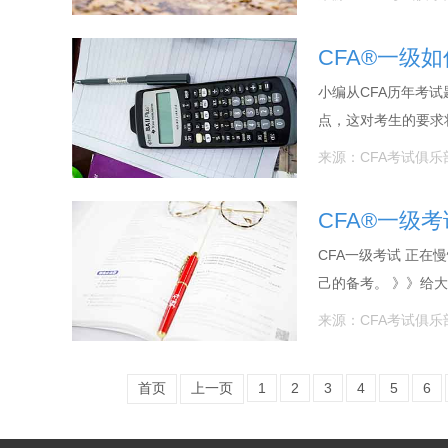
CFA®一级
小编从CFA历年考试
点，这对考生的要求
来源：CFA考试俱乐
CFA®一级
CFA一级考试 正
己的备考。 》》给大
来源：CFA考试俱乐
首页
上一页
1
2
3
4
5
6