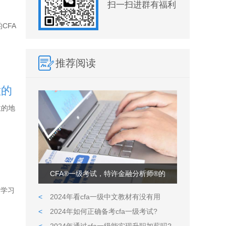
扫一扫进群有福利
CFA
推荐阅读
意的
意的地
CFA®一级考试，特许金融分析师®的
、学习
<
2024年看cfa一级中文教材有没有用
<
2024年如何正确备考cfa一级考试?