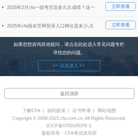
立即查看
2025年2月cfa一级考完后多久出成绩？这一
立即查看
2025年cfa报名官网登录入口网址是多少,点
如果您想咨询其他疑问，请点击此处进入常见问题专栏
寻找您的问题。
>> 点击进入 <<
返回顶部
了解CFA
|
福利政策
|
证书申请
|
网站地图
Copyright © 2008-2023 cfa.com.cn, All Rights Reserved.
京ICP备07031853号-1.
版权所有：CFA考试俱乐部