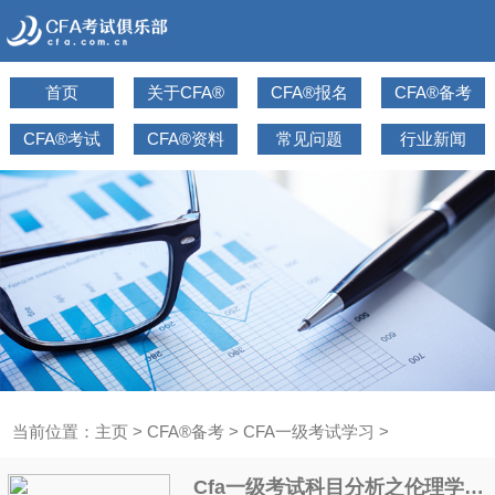
首页
关于CFA®
CFA®报名
CFA®备考
CFA®考试
CFA®资料
常见问题
行业新闻
当前位置：
主页
>
CFA®备考
>
CFA一级考试学习
>
Cfa一级考试科目分析之伦理学和职业道德