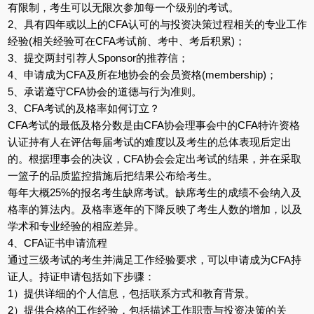
有限制，考生可以无限次参加每一个级别的考试。
2、具有四年或以上的CFA认可的与投资决策过程相关的专业工作
经验(相关经验可在CFA考试前、考中、考后积累)；
3、提交两封引荐人Sponsor的推荐信；
4、申请成为CFA及所在地协会的会员资格(membership)；
5、承诺遵守CFA协会的道德与行为准则。
3、CFA考试的及格率如何订立？
CFA考试的最低及格分数是由CFA协会理事会中的CFA特许资格
认证持有人在评估每届考试的难度以及考生的总体表现后定出
的。根据理事会的决议，CFA协会会定出考试的结果，并在采取
一篮子的品质监控措施后把结果公布给考生。
每年大概25%的报名考生缺席考试。缺席考生的成绩不会纳入及
格率的算法内。及格率逐年的下降反映了考生人数的增加，以及
学术和专业经验的相应差异。
4、CFA证书申请流程
通过三级考试的考生并满足工作经验要求，可以申请成为CFA持
证人。持证申请包括如下步骤：
1）提供详细的个人信息，包括联系方式和教育背景。
2）提供合格的工作经验，包括描述工作职责与投资决策的关