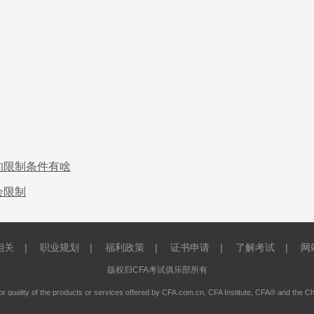
名的限制条件有啥
会限制
相关
|
职业规划
|
福利政策
|
证书申请
|
了解考试
|
网
版权归CFA考试俱乐部所有
or quality of the products or services offered by CFA.com.cn. CFA Institute, CFA® and the C