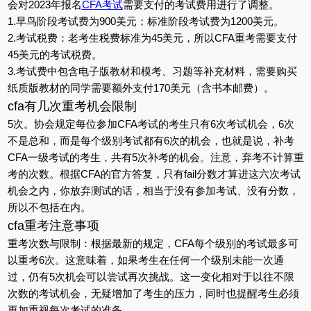
会对2023年报名
CFA考试
需要支付的考试费用进行了调整。
1.早鸟阶段考试费为900美元；标准阶段考试费为1200美元。
2.考试税费：老考生税费标准为45美元，所以CFA重考需要支付
45美元的考试税费。
3.考试费中包含电子版教材和模考、习题等补充材料，需要购买
纸质版教材的同学需要额外支付170美元（含书本邮费）。
cfa有几次重考机会限制
5次。协会规定每位参加CFA考试的考生只有6次考试机会，6次
不是总和，而是每个级别考试都有6次的机会，也就是说，补考
CFA一级考试的考生，共有5次补考的机会。注意，弃考不计算重
考的次数。根据CFA的官方答复，只有fail分数才算进这六次考试
机会之内，你放弃测试的话，相当于没有参加考试、没有分数，
所以不包括在内。
cfa重考注意事项
重考次数与限制：根据最新的规定，CFA每个级别的考试最多可
以重考6次。这意味着，如果考生在任何一个级别未能一次通
过，仍有5次机会可以尝试再次挑战。这一变化相对于以往不限
次数的考试机会，无疑增加了考生的压力，同时也提醒考生必须
更加重视每次考试的准备。